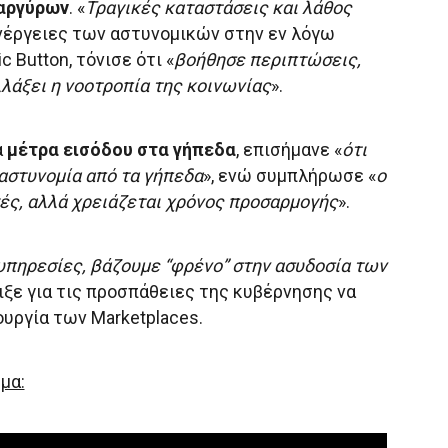
αργύρων
. «
Τραγικές καταστάσεις και λάθος
ενέργειες των αστυνομικών στην εν λόγω
 Button, τόνισε ότι «
βοήθησε περιπτώσεις,
λλάξει η νοοτροπία της κοινωνίας
».
α
μέτρα εισόδου στα γήπεδα
, επισήμανε «
ότι
αστυνομία από τα γήπεδα
», ενώ συμπλήρωσε «
ο
ές, αλλά χρειάζεται χρόνος προσαρμογής
».
υπηρεσίες, βάζουμε “φρένο” στην ασυδοσία των
ιξε για τις προσπάθειες της κυβέρνησης να
υργία των Marketplaces.
μα: