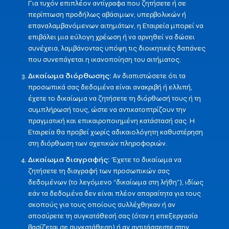
Για τυχόν επιπλέον αντίγραφα που ζητήσετε ή σε
περίπτωση προδήλως αβάσιμων, υπερβολικών ή
επαναλαμβανόμενων αιτημάτων, η Εταιρεία μπορεί να
επιβάλει μια εύλογη χρέωση ή να αρνηθεί να δώσει
συνέχεια, λαμβάνοντας υπόψη τις διοικητικές δαπάνες
που συνεπάγεται η ικανοποίηση του αιτήματος.
Δικαίωμα διόρθωσης:
Αν διαπιστώσετε ότι τα
προσωπικά σας δεδομένα είναι ανακριβή ή ελλιπή,
έχετε το δικαίωμα να ζητήσετε τη διόρθωσή τους ή τη
συμπλήρωσή τους, ώστε να αντικατοπτρίζουν την
πραγματική και επικαιροποιημένη κατάστασή σας. Η
Εταιρεία θα προβεί χωρίς αδικαιολόγητη καθυστέρηση
στη διόρθωση των σχετικών πληροφοριών.
Δικαίωμα διαγραφής:
Έχετε το δικαίωμα να
ζητήσετε τη διαγραφή των προσωπικών σας
δεδομένων (το λεγόμενο “δικαίωμα στη λήθη”), ιδίως
εάν τα δεδομένα δεν είναι πλέον απαραίτητα για τους
σκοπούς για τους οποίους συλλέχθηκαν ή αν
αποσύρετε τη συγκατάθεσή σας (όταν η επεξεργασία
βασίζεται σε συγκατάθεση) ή αν αντιτάσσεστε στην