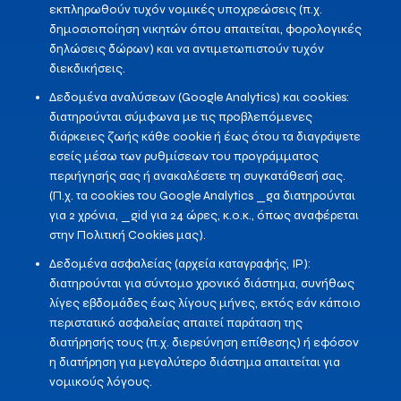
εκπληρωθούν τυχόν νομικές υποχρεώσεις (π.χ.
δημοσιοποίηση νικητών όπου απαιτείται, φορολογικές
δηλώσεις δώρων) και να αντιμετωπιστούν τυχόν
διεκδικήσεις.
Δεδομένα αναλύσεων (Google Analytics) και cookies:
διατηρούνται σύμφωνα με τις προβλεπόμενες
διάρκειες ζωής κάθε cookie ή έως ότου τα διαγράψετε
εσείς μέσω των ρυθμίσεων του προγράμματος
περιήγησής σας ή ανακαλέσετε τη συγκατάθεσή σας.
(Π.χ. τα cookies του Google Analytics _ga διατηρούνται
για 2 χρόνια, _gid για 24 ώρες, κ.ο.κ., όπως αναφέρεται
στην Πολιτική Cookies μας).
Δεδομένα ασφαλείας (αρχεία καταγραφής, IP):
διατηρούνται για σύντομο χρονικό διάστημα, συνήθως
λίγες εβδομάδες έως λίγους μήνες, εκτός εάν κάποιο
περιστατικό ασφαλείας απαιτεί παράταση της
διατήρησής τους (π.χ. διερεύνηση επίθεσης) ή εφόσον
η διατήρηση για μεγαλύτερο διάστημα απαιτείται για
νομικούς λόγους.