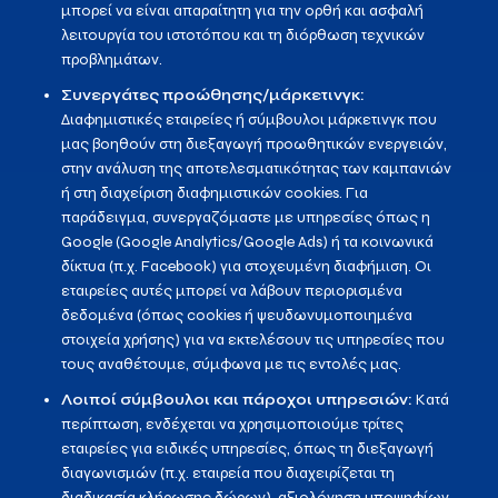
μπορεί να είναι απαραίτητη για την ορθή και ασφαλή
λειτουργία του ιστοτόπου και τη διόρθωση τεχνικών
προβλημάτων.
Συνεργάτες προώθησης/μάρκετινγκ:
Διαφημιστικές εταιρείες ή σύμβουλοι μάρκετινγκ που
μας βοηθούν στη διεξαγωγή προωθητικών ενεργειών,
στην ανάλυση της αποτελεσματικότητας των καμπανιών
ή στη διαχείριση διαφημιστικών cookies. Για
παράδειγμα, συνεργαζόμαστε με υπηρεσίες όπως η
Google (Google Analytics/Google Ads) ή τα κοινωνικά
δίκτυα (π.χ. Facebook) για στοχευμένη διαφήμιση. Οι
εταιρείες αυτές μπορεί να λάβουν περιορισμένα
δεδομένα (όπως cookies ή ψευδωνυμοποιημένα
στοιχεία χρήσης) για να εκτελέσουν τις υπηρεσίες που
τους αναθέτουμε, σύμφωνα με τις εντολές μας.
Λοιποί σύμβουλοι και πάροχοι υπηρεσιών:
Κατά
περίπτωση, ενδέχεται να χρησιμοποιούμε τρίτες
εταιρείες για ειδικές υπηρεσίες, όπως τη διεξαγωγή
διαγωνισμών (π.χ. εταιρεία που διαχειρίζεται τη
διαδικασία κλήρωσης δώρων), αξιολόγηση υποψηφίων