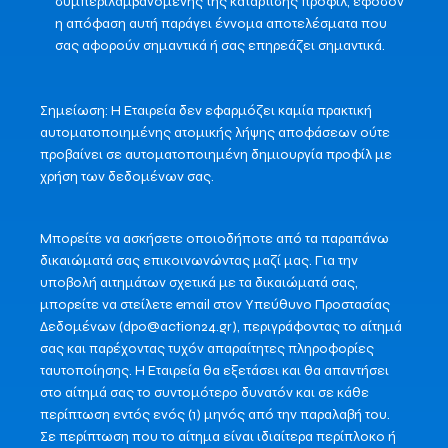
συμπεριλαμβανομένης της κατάρτισης προφίλ, εφόσον
η απόφαση αυτή παράγει έννομα αποτελέσματα που
σας αφορούν σημαντικά ή σας επηρεάζει σημαντικά.
Σημείωση: Η Εταιρεία δεν εφαρμόζει καμία πρακτική
αυτοματοποιημένης ατομικής λήψης αποφάσεων ούτε
προβαίνει σε αυτοματοποιημένη δημιουργία προφίλ με
χρήση των δεδομένων σας.
Μπορείτε να ασκήσετε οποιοδήποτε από τα παραπάνω
δικαιώματά σας επικοινωνώντας μαζί μας. Για την
υποβολή αιτημάτων σχετικά με τα δικαιώματά σας,
μπορείτε να στείλετε email στον Υπεύθυνο Προστασίας
Δεδομένων (dpo@action24.gr), περιγράφοντας το αίτημά
σας και παρέχοντας τυχόν απαραίτητες πληροφορίες
ταυτοποίησης. Η Εταιρεία θα εξετάσει και θα απαντήσει
στο αίτημά σας το συντομότερο δυνατόν και σε κάθε
περίπτωση εντός ενός (1) μηνός από την παραλαβή του.
Σε περίπτωση που το αίτημα είναι ιδιαίτερα περίπλοκο ή