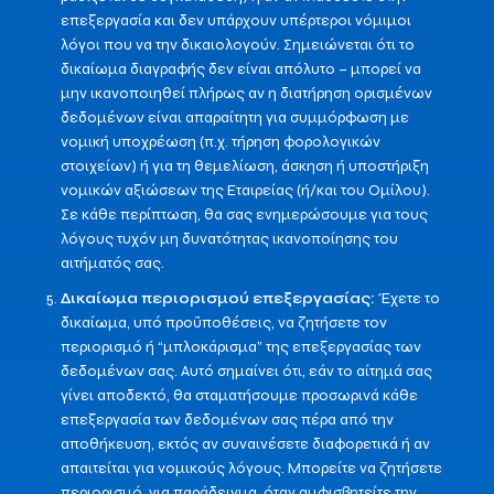
επεξεργασία και δεν υπάρχουν υπέρτεροι νόμιμοι
λόγοι που να την δικαιολογούν. Σημειώνεται ότι το
δικαίωμα διαγραφής δεν είναι απόλυτο – μπορεί να
μην ικανοποιηθεί πλήρως αν η διατήρηση ορισμένων
δεδομένων είναι απαραίτητη για συμμόρφωση με
νομική υποχρέωση (π.χ. τήρηση φορολογικών
στοιχείων) ή για τη θεμελίωση, άσκηση ή υποστήριξη
νομικών αξιώσεων της Εταιρείας (ή/και του Ομίλου).
Σε κάθε περίπτωση, θα σας ενημερώσουμε για τους
λόγους τυχόν μη δυνατότητας ικανοποίησης του
αιτήματός σας.
Δικαίωμα περιορισμού επεξεργασίας:
Έχετε το
δικαίωμα, υπό προϋποθέσεις, να ζητήσετε τον
περιορισμό ή “μπλοκάρισμα” της επεξεργασίας των
δεδομένων σας. Αυτό σημαίνει ότι, εάν το αίτημά σας
γίνει αποδεκτό, θα σταματήσουμε προσωρινά κάθε
επεξεργασία των δεδομένων σας πέρα από την
αποθήκευση, εκτός αν συναινέσετε διαφορετικά ή αν
απαιτείται για νομικούς λόγους. Μπορείτε να ζητήσετε
περιορισμό, για παράδειγμα, όταν αμφισβητείτε την