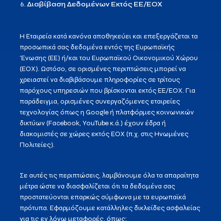
Διαβίβαση Δεδομένων Εκτός ΕΕ/ΕΟΧ
Η Εταιρεία κατά κανόνα αποθηκεύει και επεξεργάζεται τα
προσωπικά σας δεδομένα εντός της Ευρωπαϊκής
Ένωσης (EE) ή/και του Ευρωπαϊκού Οικονομικού Χώρου
(ΕΟΧ). Ωστόσο, σε ορισμένες περιπτώσεις μπορεί να
χρειαστεί να διαβιβάσουμε πληροφορίες σε τρίτους
παρόχους υπηρεσιών που βρίσκονται εκτός ΕΕ/ΕΟΧ. Για
παράδειγμα, ορισμένες συνεργαζόμενες εταιρείες
τεχνολογίας όπως η Google ή πλατφόρμες κοινωνικών
δικτύων (Facebook, YouTube κ.ά.) έχουν έδρα ή
διακομιστές σε χώρες εκτός ΕΟΧ (π.χ. στις Ηνωμένες
Πολιτείες).
Σε αυτές τις περιπτώσεις, λαμβάνουμε όλα τα απαραίτητα
μέτρα ώστε να διασφαλίζεται ότι τα δεδομένα σας
προστατεύονται επαρκώς σύμφωνα με τα ευρωπαϊκά
πρότυπα. Εφαρμόζουμε κατάλληλες δικλείδες ασφαλείας
για τις εν λόγω μεταφορές, όπως: